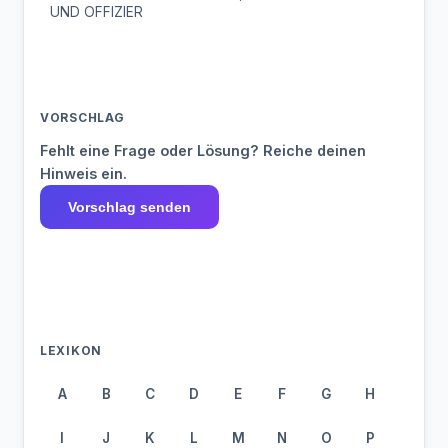
UND OFFIZIER
VORSCHLAG
Fehlt eine Frage oder Lösung? Reiche deinen
Hinweis ein.
Vorschlag senden
LEXIKON
A
B
C
D
E
F
G
H
I
J
K
L
M
N
O
P