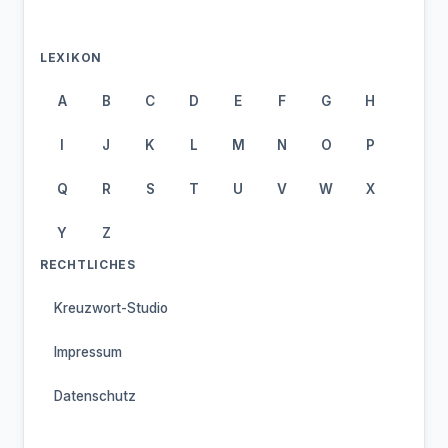
LEXIKON
A
B
C
D
E
F
G
H
I
J
K
L
M
N
O
P
Q
R
S
T
U
V
W
X
Y
Z
RECHTLICHES
Kreuzwort-Studio
Impressum
Datenschutz