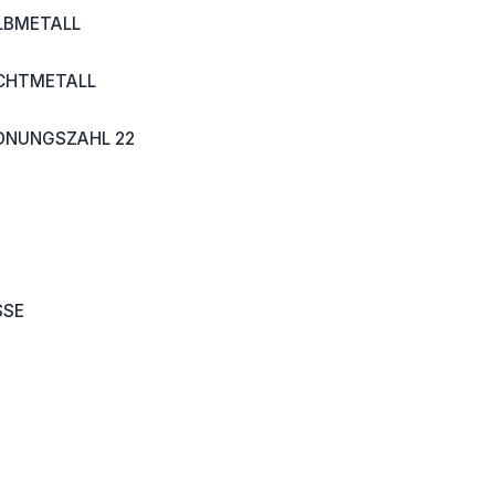
LBMETALL
ICHTMETALL
DNUNGSZAHL 22
SSE