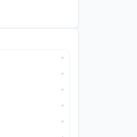
→
→
→
→
→