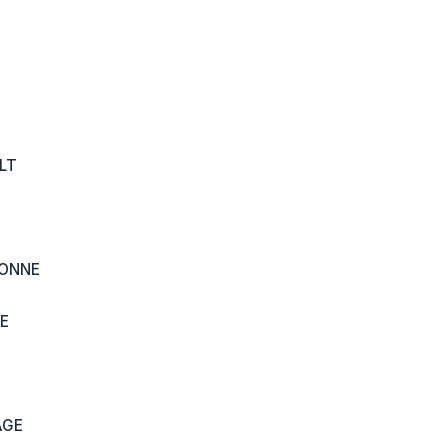
LT
SONNE
E
AGE