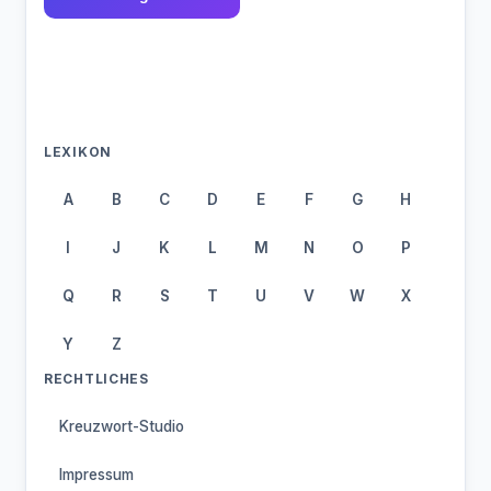
LEXIKON
A
B
C
D
E
F
G
H
I
J
K
L
M
N
O
P
Q
R
S
T
U
V
W
X
Y
Z
RECHTLICHES
Kreuzwort-Studio
Impressum