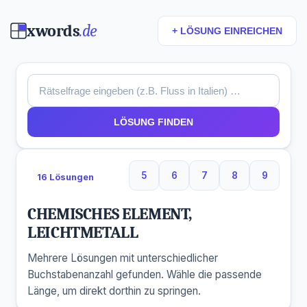
xwords
.de
+ LÖSUNG EINREICHEN
LÖSUNG FINDEN
5
6
7
8
9
16 Lösungen
5 Buchstaben
6 Buchstaben
7 Buchstaben
8 Buchstaben
9 Buchs
CHEMISCHES ELEMENT,
LEICHTMETALL
Mehrere Lösungen mit unterschiedlicher
Buchstabenanzahl gefunden. Wähle die passende
Länge, um direkt dorthin zu springen.