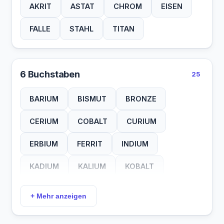
AKRIT
ASTAT
CHROM
EISEN
FALLE
STAHL
TITAN
6 Buchstaben
25
BARIUM
BISMUT
BRONZE
CERIUM
COBALT
CURIUM
ERBIUM
FERRIT
INDIUM
KADIUM
KALIUM
KOBALT
KUPFER
MAGNET
MANGAN
+ Mehr anzeigen
NEODYM
NEODYN
NICKEL