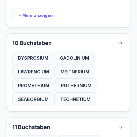
PALLADIUM
PLUTONIUM
+ Mehr anzeigen
PRASEODYM
RUTHENIUM
RUTHETIUM
STRONTIUM
10 Buchstaben
8
YTTERBIUM
ZIRCONIUM
DYSPROSIUM
GADOLINIUM
ZIRKONIUM
LAWRENCIUM
MEITNERIUM
PROMETHIUM
RUTHERNIUM
SEABORGIUM
TECHNETIUM
11 Buchstaben
5