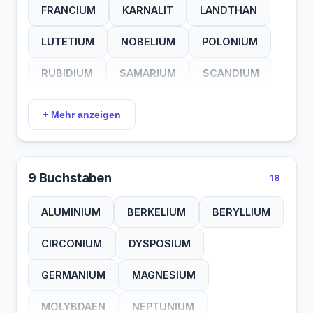
FRANCIUM
KARNALIT
LANDTHAN
THODIUM
THORIUM
THULIUM
LUTETIUM
NOBELIUM
POLONIUM
TITHIUM
TORBIUM
VANADIN
RUBIDIUM
SAMARIUM
SCANDIUM
WOLFRAM
YTTRIUM
ZAESIUM
SILICIUM
SILIZIUM
THALLIUM
+ Mehr anzeigen
THULLIUM
UNUNBIUM
VANADIUM
9 Buchstaben
18
ALUMINIUM
BERKELIUM
BERYLLIUM
CIRCONIUM
DYSPOSIUM
GERMANIUM
MAGNESIUM
MOLYBDAEN
NEPTUNIUM