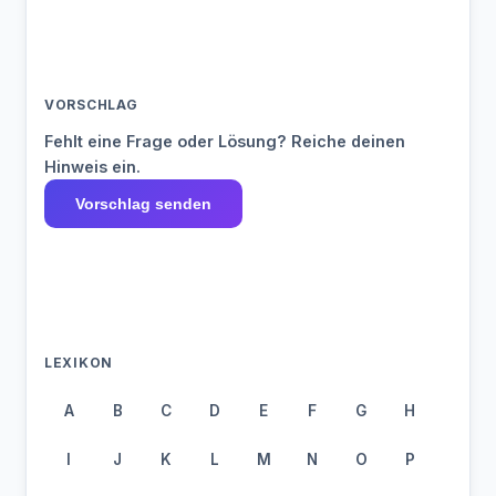
VORSCHLAG
Fehlt eine Frage oder Lösung? Reiche deinen
Hinweis ein.
Vorschlag senden
LEXIKON
A
B
C
D
E
F
G
H
I
J
K
L
M
N
O
P