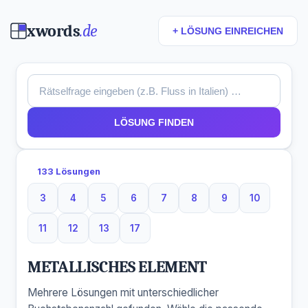
xwords
.de
+ LÖSUNG EINREICHEN
LÖSUNG FINDEN
133 Lösungen
3
4
5
6
7
8
9
10
3 Buchstaben
4 Buchstaben
5 Buchstaben
6 Buchstaben
7 Buchstaben
8 Buchstaben
9 Buchstaben
10 Buchsta
11
12
13
17
11 Buchstaben
12 Buchstaben
13 Buchstaben
17 Buchstaben
METALLISCHES ELEMENT
Mehrere Lösungen mit unterschiedlicher