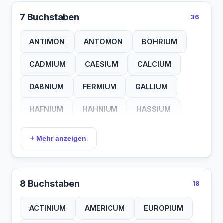
OSMIUM
PLATIN
RADIUM
7 Buchstaben
36
SILBER
TANTAL
TELLUR
ANTIMON
ANTOMON
BOHRIUM
WISMUT
CADMIUM
CAESIUM
CALCIUM
DABNIUM
FERMIUM
GALLIUM
HAFNIUM
HAHNIUM
HASSIUM
HOLMIUM
HULLIUM
IRIDIUM
+ Mehr anzeigen
KADMIUM
KALZIUM
LANTHAN
LANZHAN
LITHIUM
MESSING
8 Buchstaben
18
NATRIUM
NIOBIUM
RHENIUM
ACTINIUM
AMERICUM
EUROPIUM
RHODIUM
TERBIUM
THALIUM