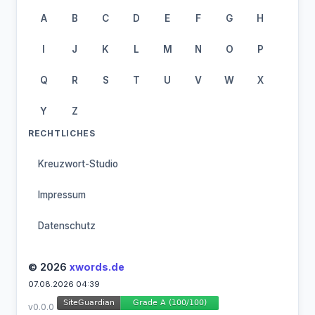
A
B
C
D
E
F
G
H
I
J
K
L
M
N
O
P
Q
R
S
T
U
V
W
X
Y
Z
RECHTLICHES
Kreuzwort-Studio
Impressum
Datenschutz
© 2026
xwords.de
07.08.2026 04:39
v0.0.0