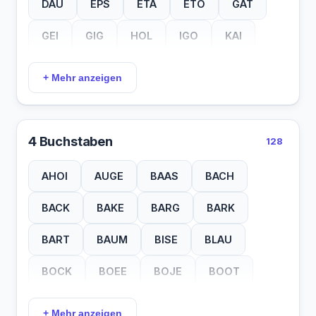
DAU
EPS
ETA
ETO
GAT
GEI
GIG
HOL
IGO
KAI
KAT
LEE
LOG
LOT
LUG
+ Mehr anzeigen
LUK
LUV
MAX
MUG
NFS
PIC
RAA
RAH
RAU
REE
4 Buchstaben
128
SOG
SOS
TAU
TIP
TOP
AHOI
AUGE
BAAS
BACH
UHL
BACK
BAKE
BARG
BARK
BART
BAUM
BISE
BLAU
BOCK
BOEE
BOJE
BOOT
BORD
BOVO
BRIG
BUFF
+ Mehr anzeigen