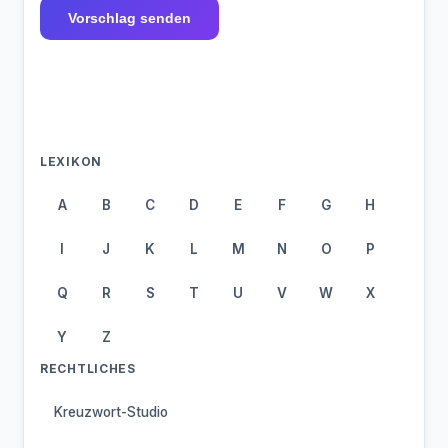
Vorschlag senden
LEXIKON
A
B
C
D
E
F
G
H
I
J
K
L
M
N
O
P
Q
R
S
T
U
V
W
X
Y
Z
RECHTLICHES
Kreuzwort-Studio