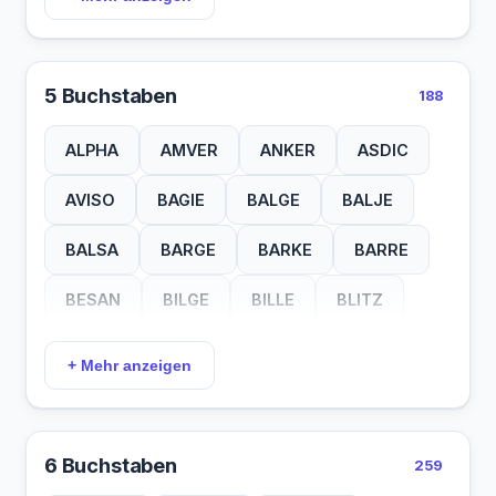
BUKE
BUNK
CADE
CHOW
COIL
CREW
DAMM
DECK
5 Buchstaben
188
DIRK
DMYV
DOCK
DORY
ALPHA
AMVER
ANKER
ASDIC
EBBE
ECHO
EMPA
ENDE
AVISO
BAGIE
BALGE
BALJE
EURO
EWER
FACH
FALL
BALSA
BARGE
BARKE
BARRE
FANG
FEST
FITT
FOCK
BESAN
BILGE
BILLE
BLITZ
GANG
GAST
GATT
GNOM
BLOCK
BOMBE
BONGO
BOXEN
+ Mehr anzeigen
GOLF
HAFF
HALS
HECK
BRAVO
BRIGG
BRISE
BROCK
JACK
KAHN
KANU
KEEP
BROOK
BUCHT
BUCKO
BUENN
6 Buchstaben
259
KIEL
KILO
KIMM
KLAU