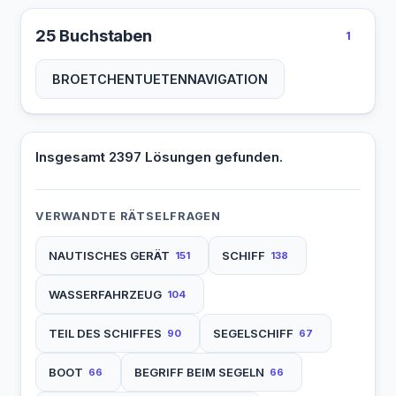
ZEITZEICHEN
ZOLLSTANDER
WAHRSCHAU
WARPANKER
25 Buchstaben
WIPPSTEERT
YACHTHAFEN
1
ZWINGUEREME
ZWOELFHAUER
WASCHBORD
WASSERHOL
YAWLJIGGER
ZERSTOERER
BROETCHENTUETENNAVIGATION
WEGFIEREN
WINDSEGEL
ZWEIMASTER
YARDSTICK
YOUNGSTER
Insgesamt 2397 Lösungen gefunden.
ZIELFAHRT
ZURRBROOK
ZUTOERNEN
VERWANDTE RÄTSELFRAGEN
NAUTISCHES GERÄT
SCHIFF
151
138
WASSERFAHRZEUG
104
TEIL DES SCHIFFES
SEGELSCHIFF
90
67
BOOT
BEGRIFF BEIM SEGELN
66
66