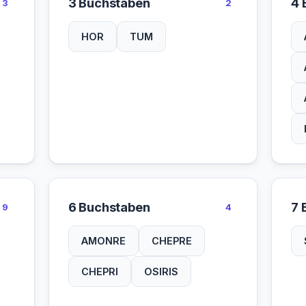
3 Buchstaben
4 
3
2
HOR
TUM
6 Buchstaben
7 
9
4
AMONRE
CHEPRE
CHEPRI
OSIRIS