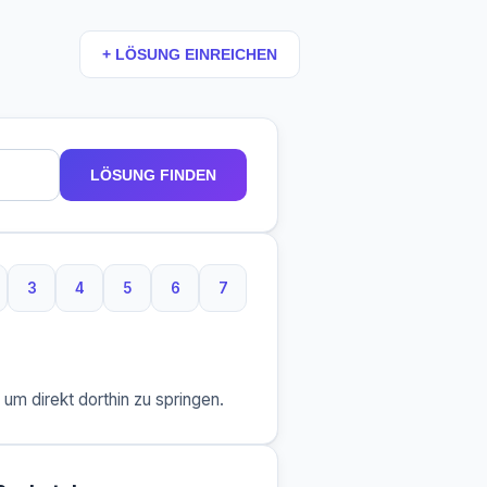
+ LÖSUNG EINREICHEN
LÖSUNG FINDEN
3
4
5
6
7
Buchstaben
3 Buchstaben
4 Buchstaben
5 Buchstaben
6 Buchstaben
7 Buchstaben
m direkt dorthin zu springen.