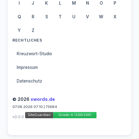
I
J
K
L
M
N
O
P
Q
R
S
T
U
V
W
X
Y
Z
RECHTLICHES
Kreuzwort-Studio
Impressum
Datenschutz
© 2026
xwords.de
07.08.2026 07:10 | 73684
v0.0.0