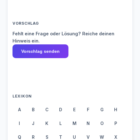
VORSCHLAG
Fehlt eine Frage oder Lösung? Reiche deinen
Hinweis ein.
Vorschlag senden
LEXIKON
A
B
C
D
E
F
G
H
I
J
K
L
M
N
O
P
Q
R
S
T
U
V
W
X