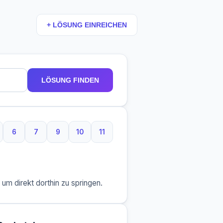
+ LÖSUNG EINREICHEN
LÖSUNG FINDEN
6
7
9
10
11
taben
Buchstaben
6 Buchstaben
7 Buchstaben
9 Buchstaben
10 Buchstaben
11 Buchstaben
m direkt dorthin zu springen.