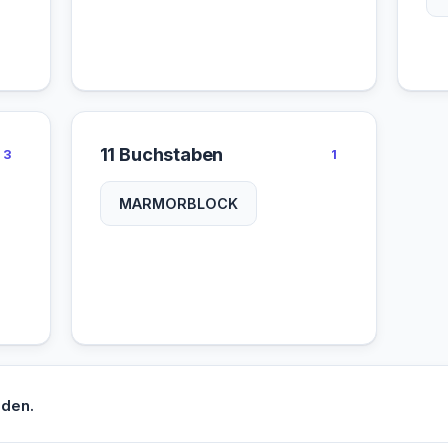
11 Buchstaben
3
1
MARMORBLOCK
nden.