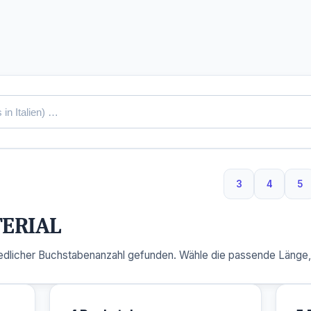
3
4
5
3 Buchstaben
4 Buchs
5 
ERIAL
dlicher Buchstabenanzahl gefunden. Wähle die passende Länge, u