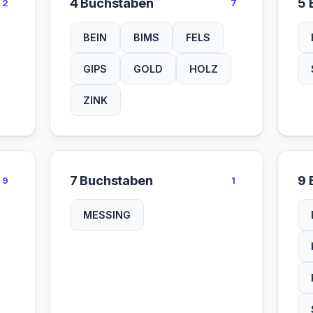
4 Buchstaben
5 
2
7
BEIN
BIMS
FELS
GIPS
GOLD
HOLZ
ZINK
7 Buchstaben
9 
9
1
MESSING