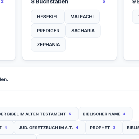
8 Buchstaben
9 
2
5
HESEKIEL
MALEACHI
PREDIGER
SACHARIA
ZEPHANIA
den.
ER BIBEL IM ALTEN TESTAMENT
BIBLISCHER NAME
5
4
T
JÜD. GESETZBUCH IM A.T.
PROPHET
BIBL
4
4
3