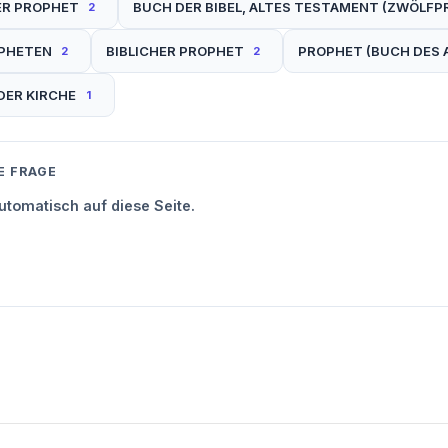
ER PROPHET
BUCH DER BIBEL, ALTES TESTAMENT (ZWÖLF
2
OPHETEN
BIBLICHER PROPHET
PROPHET (BUCH DES 
2
2
DER KIRCHE
1
E FRAGE
tomatisch auf diese Seite.