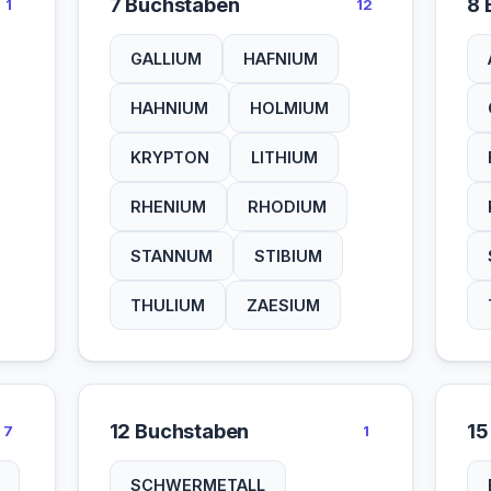
7 Buchstaben
8 
1
12
GALLIUM
HAFNIUM
HAHNIUM
HOLMIUM
KRYPTON
LITHIUM
RHENIUM
RHODIUM
STANNUM
STIBIUM
THULIUM
ZAESIUM
12 Buchstaben
15
7
1
SCHWERMETALL