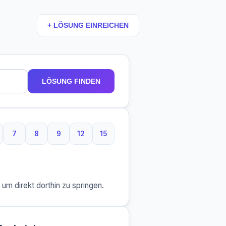
+ LÖSUNG EINREICHEN
LÖSUNG FINDEN
7
8
9
12
15
Buchstaben
7 Buchstaben
8 Buchstaben
9 Buchstaben
12 Buchstaben
15 Buchstaben
m direkt dorthin zu springen.