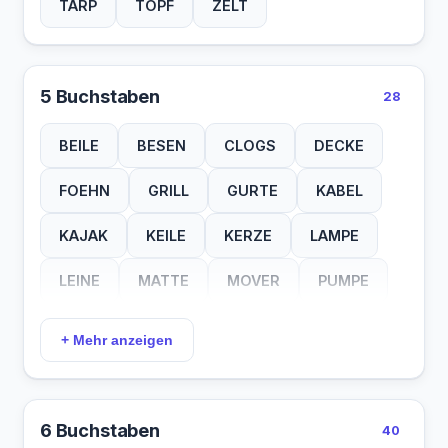
TARP
TOPF
ZELT
5 Buchstaben
28
BEILE
BESEN
CLOGS
DECKE
FOEHN
GRILL
GURTE
KABEL
KAJAK
KEILE
KERZE
LAMPE
LEINE
MATTE
MOVER
PUMPE
RADIO
ROLLO
ROSTE
SAFES
+ Mehr anzeigen
STUHL
TANKS
TARPS
TISCH
TOOLS
TRAFO
WAAGE
ZELTE
6 Buchstaben
40