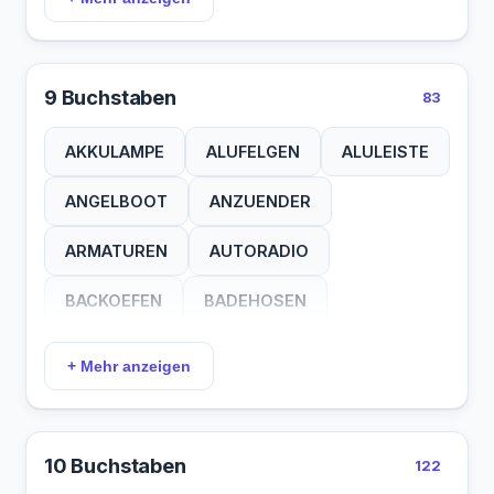
TASCHEN
TOASTER
TRESORE
HEIZBAND
IGLUZELT
ISOMATTE
VORDACH
VORHANG
VORZELT
KANISTER
KOCHTOPF
KOMPASSE
9 Buchstaben
83
ZAEHLER
KUEHLBOX
LAMPIONS
LEDLAMPE
AKKULAMPE
ALUFELGEN
ALULEISTE
LEUCHTEN
LUFTBETT
MARKISEN
ANGELBOOT
ANZUENDER
MATRATZE
MINIZELT
MONITORE
ARMATUREN
AUTORADIO
MOTORRAD
OELLAMPE
PACKGURT
BACKOEFEN
BADEHOSEN
PACKSACK
PAVILLON
RADKREUZ
BADEMATTE
BLASEBALG
+ Mehr anzeigen
RECEIVER
RUCKSACK
SANDALEN
COBBGRILL
DACHBOXEN
SCHAUFEL
SCHILDER
SWIMPOOL
DUSCHKOPF
DVDPLAYER
10 Buchstaben
122
TOILETTE
UMFORMER
VORZELTE