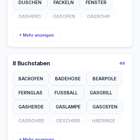
DUSCHEN
FACKELN
FENSTER
SCHIRM
SIPHON
SIRENE
GASHERD
GASOFEN
GASROHR
SPATEN
TASCHE
TISCHE
GLAESER
HEIZUNG
HERINGE
+ Mehr anzeigen
TOEPFE
TRAFOS
TRESOR
KOMPASS
KURBELN
LAMPION
WAAGEN
LAUFRAD
LEISTEN
LEITERN
8 Buchstaben
49
LEUCHTE
LUEFTER
MARKISE
BACKOFEN
BADEHOSE
BEARPOLE
MONITOR
PFANNEN
PROFILE
FERNGLAS
FUSSBALL
GASGRILL
SANDALE
SCHIRME
SCHLOSS
GASHERDE
GASLAMPE
GASOEFEN
SEESACK
SIPHONS
SIRENEN
GASROHRE
GESCHIRR
HAERINGE
SPIEGEL
SPOILER
STUEHLE
HANDTUCH
HAUSBOOT
HAUSZELT
+ Mehr anzeigen