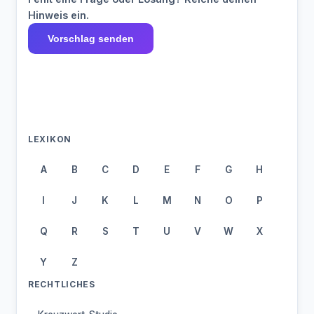
Hinweis ein.
Vorschlag senden
LEXIKON
A
B
C
D
E
F
G
H
I
J
K
L
M
N
O
P
Q
R
S
T
U
V
W
X
Y
Z
RECHTLICHES