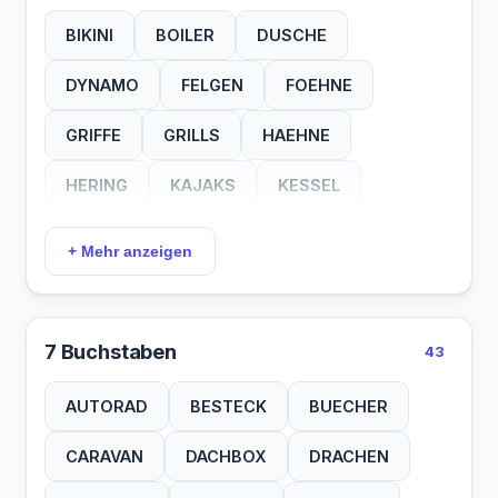
BIKINI
BOILER
DUSCHE
DYNAMO
FELGEN
FOEHNE
GRIFFE
GRILLS
HAEHNE
HERING
KAJAKS
KESSEL
KISSEN
KLEBER
KOCHER
+ Mehr anzeigen
KURBEL
LAMPEN
LEITER
MATTEN
MESSER
MOEBEL
7 Buchstaben
43
PADDEL
PFANNE
PFLOCK
AUTORAD
BESTECK
BUECHER
PUMPEN
RADIOS
RAEDER
CARAVAN
DACHBOX
DRACHEN
REGLER
ROLLOS
SCHILD