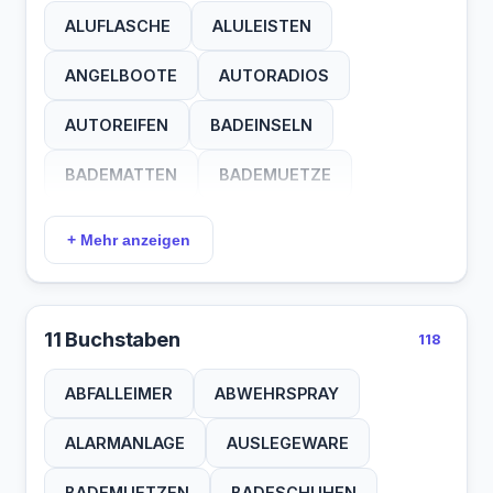
EINSTIEGE
ENTKEIMER
ERSATZRAD
ALUFLASCHE
ALULEISTEN
WOHNZELT
ZELTMAST
ZELTSTAB
EUROMOVER
FEDERBALL
ANGELBOOTE
AUTORADIOS
ZURRGURT
FERNSEHER
FEUERZEUG
AUTOREIFEN
BADEINSELN
FUSSBODEN
FUSSMATTE
BADEMATTEN
BADEMUETZE
FUSSPUMPE
GASGRILLS
BESCHLAEGE
BESENSTIEL
+ Mehr anzeigen
GASKOCHER
GASLAMPEN
BILDSCHIRM
BUTTERDOSE
GASREGLER
GASROHREN
CADACGRILL
CAMPINGBUS
11 Buchstaben
118
GESTAENGE
HAUSZELTE
CEESTECKER
COBBGRILLE
ABFALLEIMER
ABWEHRSPRAY
HECKBOXEN
HEIZMATTE
DACHHAUBEN
DACHRELING
ALARMANLAGE
AUSLEGEWARE
HEIZUNGEN
HOLZKOHLE
DUNSTABZUG
DUSCHWANNE
BADEMUETZEN
BADESCHUHEN