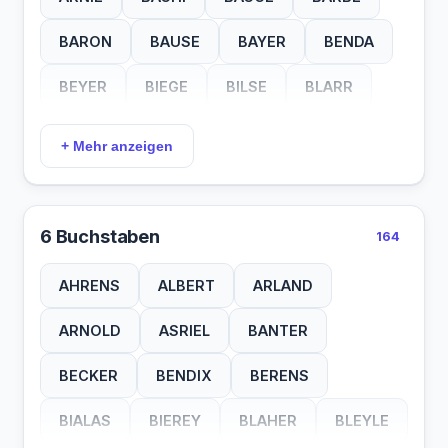
JUNG
KAHN
KAUN
KAYN
BARON
BAUSE
BAYER
BENDA
KIEL
KNAB
KOCH
KOLO
BEYER
BIEGE
BILSE
BLARR
KROL
KRUG
KUHN
KURZ
BLECH
BLOCH
BLUME
BONDA
+ Mehr anzeigen
LASS
LAST
LOBE
LOHR
BORCK
BRUCH
BRUEN
BRUHN
LYRA
MAAS
MAHR
MAJO
BRUNE
BRUNS
BURCK
BUSCH
6 Buchstaben
164
MANN
MARX
MAYR
MONN
CLAUS
DANZI
DAVID
DEGEN
AHRENS
ALBERT
ARLAND
MORS
MOSS
NEEF
NICK
DOEHL
DOLES
EBNER
EINEM
ARNOLD
ASRIEL
BANTER
NIEL
NIER
OCHS
ORFF
ERBSE
ERTEL
ESSER
FASCH
BECKER
BENDIX
BERENS
OTTO
PAUL
PILK
POOS
FESCA
FIETZ
FINCK
FRANK
BIALAS
BIEREY
BLAHER
BLEYLE
RAAB
RAFF
RALF
REDA
FRANZ
GEIST
GENEE
GEOHR