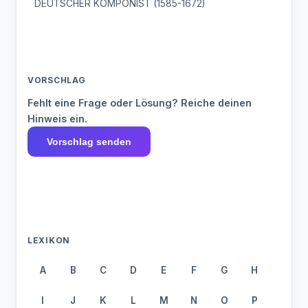
DEUTSCHER KOMPONIST (1585-1672)
VORSCHLAG
Fehlt eine Frage oder Lösung? Reiche deinen
Hinweis ein.
Vorschlag senden
LEXIKON
A
B
C
D
E
F
G
H
I
J
K
L
M
N
O
P