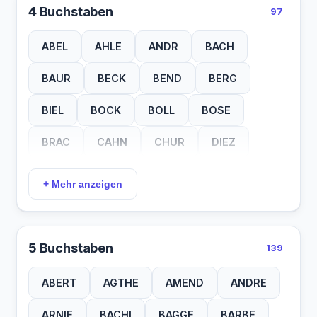
4 Buchstaben
97
ABEL
AHLE
ANDR
BACH
BAUR
BECK
BEND
BERG
BIEL
BOCK
BOLL
BOSE
BRAC
CAHN
CHUR
DIEZ
DORN
EBEL
FALL
FIHN
FILS
+ Mehr anzeigen
FINK
FREY
GAST
GAZE
GLAH
GRAF
GUHR
HAAS
5 Buchstaben
139
HALM
HAUK
HEIL
HEYN
ABERT
AGTHE
AMEND
ANDRE
HOLM
HORN
JARY
JEHN
ARNIE
BACHI
BAGGE
BARBE