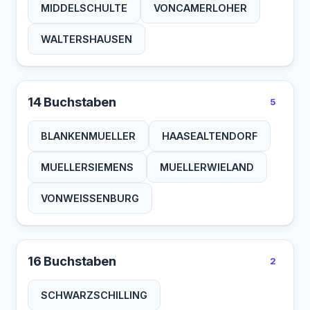
STIEBER
STRAUSS
STRUNGK
MIDDELSCHULTE
VONCAMERLOHER
SCHNEIDER
SCHNITTKE
TAUBERT
THILMAN
THUILLE
WALTERSHAUSEN
SCHROEDER
SCHWEIZER
TROJAHN
VINCENT
VONBLON
SONNEBORN
STADLMAYR
WALBERG
WALTHER
WEHDING
14 Buchstaben
5
TIETCHENS
VONBEECKE
WERZLAU
WILHELM
WINKLER
BLANKENMUELLER
HAASEALTENDORF
WESTERMAN
WIEDEBEIN
WOLFRUM
WOYRSCH
ZECHLIN
MUELLERSIEMENS
MUELLERWIELAND
ZUCKOWSKI
ZIEGLER
ZILCHER
ZILLING
VONWEISSENBURG
16 Buchstaben
2
SCHWARZSCHILLING