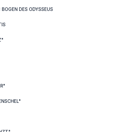
 BOGEN DES ODYSSEUS
IS
Z"
R"
ENSCHEL"
NZT"