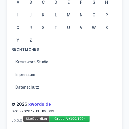
A
B
C
D
E
F
G
H
I
J
K
L
M
N
O
P
Q
R
S
T
U
V
W
X
Y
Z
RECHTLICHES
Kreuzwort-Studio
Impressum
Datenschutz
© 2026
xwords.de
07.08.2026 12:13 | 106093
v0.0.0