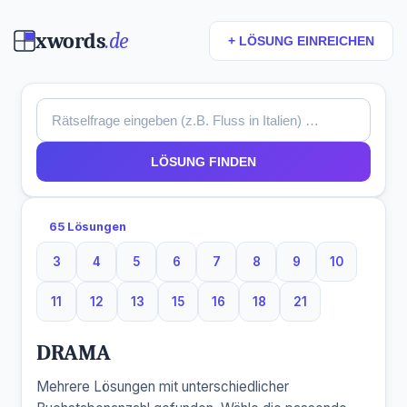
xwords
.de
+ LÖSUNG EINREICHEN
LÖSUNG FINDEN
65 Lösungen
3
4
5
6
7
8
9
10
3 Buchstaben
4 Buchstaben
5 Buchstaben
6 Buchstaben
7 Buchstaben
8 Buchstaben
9 Buchstaben
10 Buchsta
11
12
13
15
16
18
21
11 Buchstaben
12 Buchstaben
13 Buchstaben
15 Buchstaben
16 Buchstaben
18 Buchstaben
21 Buchstaben
DRAMA
Mehrere Lösungen mit unterschiedlicher