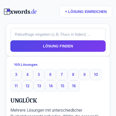
xwords
.de
+ LÖSUNG EINREICHEN
LÖSUNG FINDEN
105 Lösungen
3
4
5
6
7
8
9
10
3 Buchstaben
4 Buchstaben
5 Buchstaben
6 Buchstaben
7 Buchstaben
8 Buchstaben
9 Buchstaben
10 Buchsta
11
12
13
14
15
16
11 Buchstaben
12 Buchstaben
13 Buchstaben
14 Buchstaben
15 Buchstaben
16 Buchstaben
UNGLÜCK
Mehrere Lösungen mit unterschiedlicher