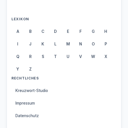
LEXIKON
A
B
C
D
E
F
G
H
I
J
K
L
M
N
O
P
Q
R
S
T
U
V
W
X
Y
Z
RECHTLICHES
Kreuzwort-Studio
Impressum
Datenschutz