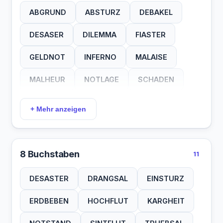
ABGRUND
ABSTURZ
DEBAKEL
DESASER
DILEMMA
FIASTER
GELDNOT
INFERNO
MALAISE
MALHEUR
NOTLAGE
SCHADEN
TSUNAMI
UNSEGEN
UNSTERN
+ Mehr anzeigen
VERDERB
8 Buchstaben
11
DESASTER
DRANGSAL
EINSTURZ
ERDBEBEN
HOCHFLUT
KARGHEIT