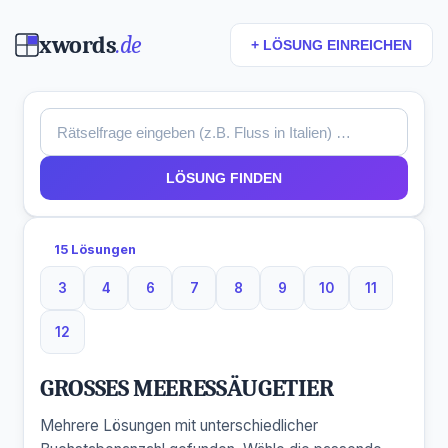
xwords
.de
+ LÖSUNG EINREICHEN
LÖSUNG FINDEN
15 Lösungen
3
4
6
7
8
9
10
11
3 Buchstaben
4 Buchstaben
6 Buchstaben
7 Buchstaben
8 Buchstaben
9 Buchstaben
10 Buchstaben
11 Buchsta
12
12 Buchstaben
GROSSES MEERESSÄUGETIER
Mehrere Lösungen mit unterschiedlicher