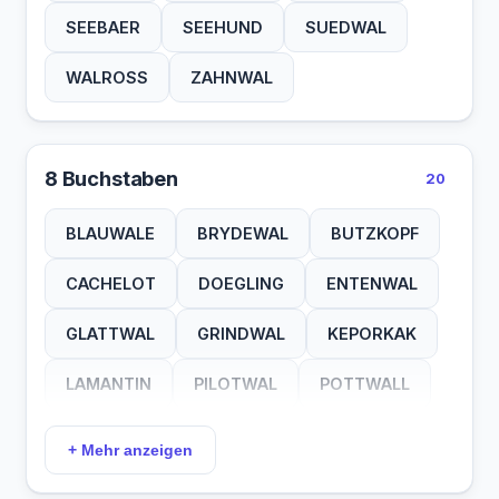
SEEBAER
SEEHUND
SUEDWAL
WALROSS
ZAHNWAL
8 Buchstaben
20
BLAUWALE
BRYDEWAL
BUTZKOPF
CACHELOT
DOEGLING
ENTENWAL
GLATTWAL
GRINDWAL
KEPORKAK
LAMANTIN
PILOTWAL
POTTWALL
SEELOEWE
SEEOTTER
SPERMWAL
+ Mehr anzeigen
TUEMMLER
WALFISCH
WEISSWAL