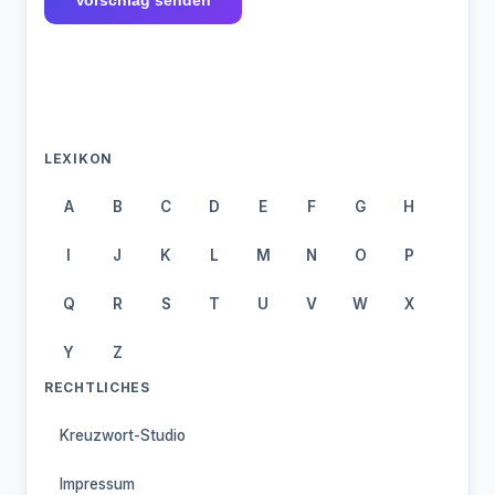
Vorschlag senden
LEXIKON
A
B
C
D
E
F
G
H
I
J
K
L
M
N
O
P
Q
R
S
T
U
V
W
X
Y
Z
RECHTLICHES
Kreuzwort-Studio
Impressum