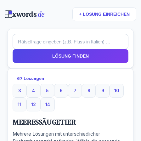
xwords
.de
+ LÖSUNG EINREICHEN
LÖSUNG FINDEN
67 Lösungen
3
4
5
6
7
8
9
10
3 Buchstaben
4 Buchstaben
5 Buchstaben
6 Buchstaben
7 Buchstaben
8 Buchstaben
9 Buchstaben
10 Buchsta
11
12
14
11 Buchstaben
12 Buchstaben
14 Buchstaben
MEERESSÄUGETIER
Mehrere Lösungen mit unterschiedlicher