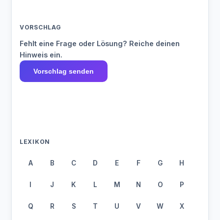
VORSCHLAG
Fehlt eine Frage oder Lösung? Reiche deinen
Hinweis ein.
Vorschlag senden
LEXIKON
A
B
C
D
E
F
G
H
I
J
K
L
M
N
O
P
Q
R
S
T
U
V
W
X