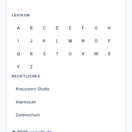
LEXIKON
A
B
C
D
E
F
G
H
I
J
K
L
M
N
O
P
Q
R
S
T
U
V
W
X
Y
Z
RECHTLICHES
Kreuzwort-Studio
Impressum
Datenschutz