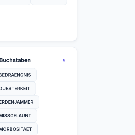
 Buchstaben
6
BEDRAENGNIS
DUESTERKEIT
ERDENJAMMER
MISSGELAUNT
MORBOSITAET