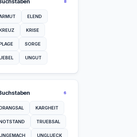
Buchstaben
8
ARMUT
ELEND
KREUZ
KRISE
PLAGE
SORGE
UEBEL
UNGUT
Buchstaben
6
DRANGSAL
KARGHEIT
NOTSTAND
TRUEBSAL
UNGEMACH
UNGLUECK