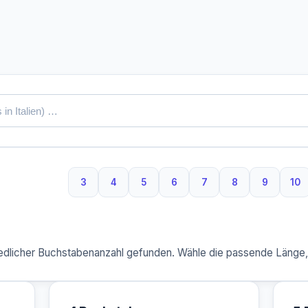
3
4
5
6
7
8
9
10
3 Buchstaben
4 Buchstaben
5 Buchstaben
6 Buchstaben
7 Buchstaben
8 Buchstaben
9 Buchst
10
dlicher Buchstabenanzahl gefunden. Wähle die passende Länge, u