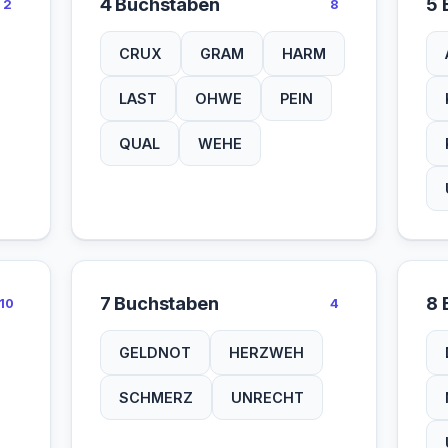
4 Buchstaben
5 
2
8
CRUX
GRAM
HARM
LAST
OHWE
PEIN
QUAL
WEHE
7 Buchstaben
8 
10
4
GELDNOT
HERZWEH
SCHMERZ
UNRECHT