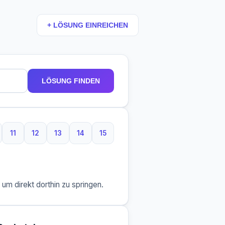
+ LÖSUNG EINREICHEN
LÖSUNG FINDEN
11
12
13
14
15
aben
 Buchstaben
11 Buchstaben
12 Buchstaben
13 Buchstaben
14 Buchstaben
15 Buchstaben
m direkt dorthin zu springen.