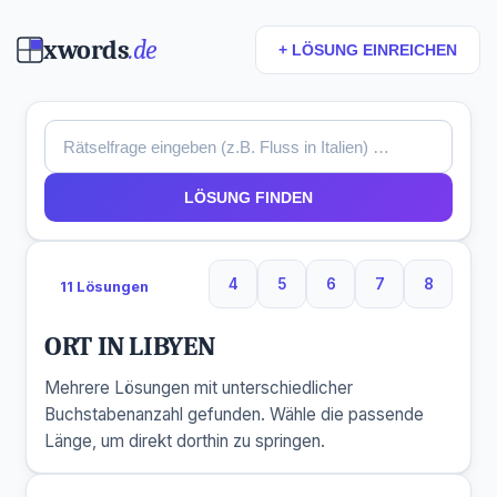
xwords
.de
+ LÖSUNG EINREICHEN
LÖSUNG FINDEN
4
5
6
7
8
11 Lösungen
4 Buchstaben
5 Buchstaben
6 Buchstaben
7 Buchstaben
8 Buchs
ORT IN LIBYEN
Mehrere Lösungen mit unterschiedlicher
Buchstabenanzahl gefunden. Wähle die passende
Länge, um direkt dorthin zu springen.