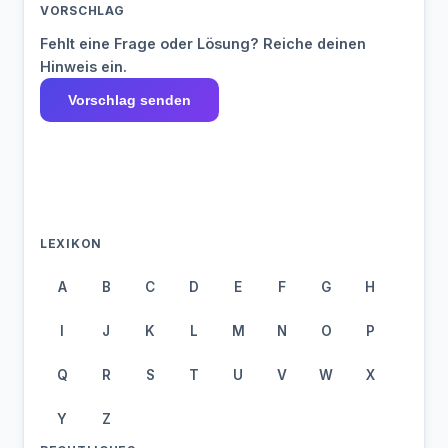
VORSCHLAG
Fehlt eine Frage oder Lösung? Reiche deinen
Hinweis ein.
Vorschlag senden
LEXIKON
A
B
C
D
E
F
G
H
I
J
K
L
M
N
O
P
Q
R
S
T
U
V
W
X
Y
Z