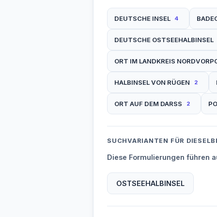
DEUTSCHE INSEL
BADE
4
DEUTSCHE OSTSEEHALBINSEL
ORT IM LANDKREIS NORDVOR
HALBINSEL VON RÜGEN
2
ORT AUF DEM DARSS
PO
2
SUCHVARIANTEN FÜR DIESELB
Diese Formulierungen führen au
OSTSEEHALBINSEL