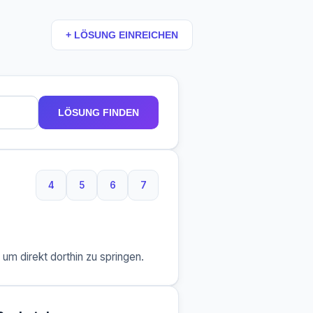
+ LÖSUNG EINREICHEN
LÖSUNG FINDEN
4
5
6
7
4 Buchstaben
5 Buchstaben
6 Buchstaben
7 Buchstaben
m direkt dorthin zu springen.