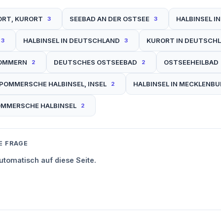
ORT, KURORT
SEEBAD AN DER OSTSEE
HALBINSEL I
3
3
HALBINSEL IN DEUTSCHLAND
KURORT IN DEUTSCH
3
3
POMMERN
DEUTSCHES OSTSEEBAD
OSTSEEHEILBAD
2
2
POMMERSCHE HALBINSEL, INSEL
HALBINSEL IN MECKLEN
2
MMERSCHE HALBINSEL
2
E FRAGE
tomatisch auf diese Seite.