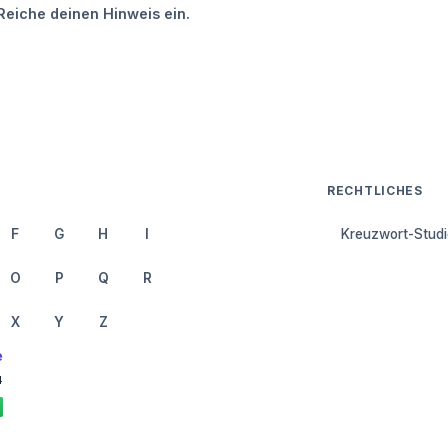
Reiche deinen Hinweis ein.
RECHTLICHES
F
G
H
I
Kreuzwort-Studi
O
P
Q
R
X
Y
Z
e
4