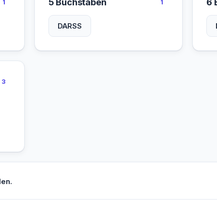
5 Buchstaben
6 
1
1
DARSS
3
en.