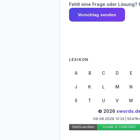
Fehlt eine Frage oder Lösung? 
Vorschlag senden
LEXIKON
A
B
C
D
E
J
K
L
M
N
S
T
U
V
W
© 2026
xwords.d
09.08.2026 13:33 | 55478