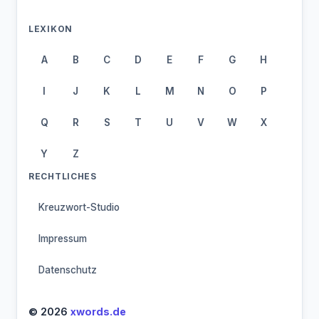
LEXIKON
A
B
C
D
E
F
G
H
I
J
K
L
M
N
O
P
Q
R
S
T
U
V
W
X
Y
Z
RECHTLICHES
Kreuzwort-Studio
Impressum
Datenschutz
© 2026
xwords.de