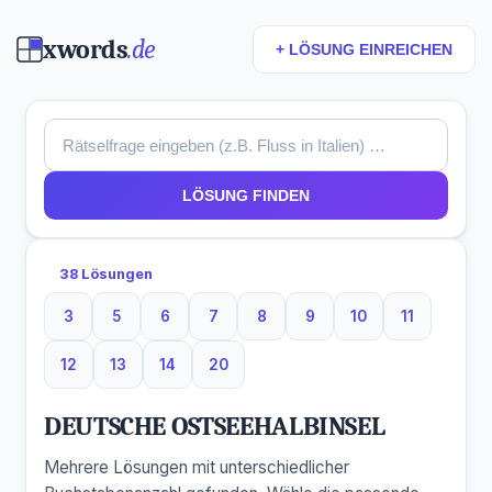
xwords
.de
+ LÖSUNG EINREICHEN
LÖSUNG FINDEN
38 Lösungen
3
5
6
7
8
9
10
11
3 Buchstaben
5 Buchstaben
6 Buchstaben
7 Buchstaben
8 Buchstaben
9 Buchstaben
10 Buchstaben
11 Buchsta
12
13
14
20
12 Buchstaben
13 Buchstaben
14 Buchstaben
20 Buchstaben
DEUTSCHE OSTSEEHALBINSEL
Mehrere Lösungen mit unterschiedlicher