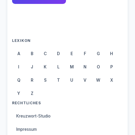
LEXIKON
A
B
C
D
E
F
G
H
I
J
K
L
M
N
O
P
Q
R
S
T
U
V
W
X
Y
Z
RECHTLICHES
Kreuzwort-Studio
Impressum