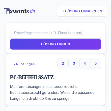
xwords
.de
+ LÖSUNG EINREICHEN
LÖSUNG FINDEN
2
3
4
5
24 Lösungen
2 Buchstaben
3 Buchstaben
4 Buchstaben
5 Buchst
PC-BEFEHLSSATZ
Mehrere Lösungen mit unterschiedlicher
Buchstabenanzahl gefunden. Wähle die passende
Länge, um direkt dorthin zu springen.