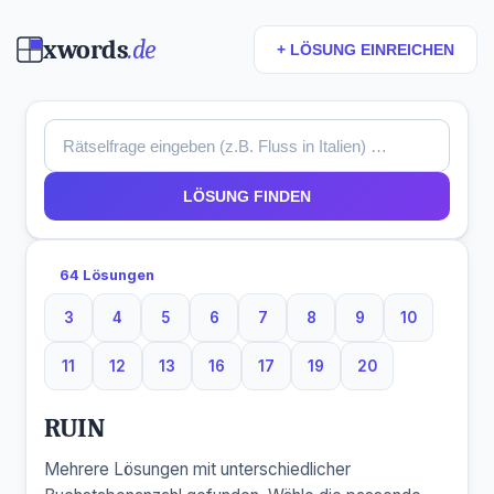
xwords
.de
+ LÖSUNG EINREICHEN
LÖSUNG FINDEN
64 Lösungen
3
4
5
6
7
8
9
10
3 Buchstaben
4 Buchstaben
5 Buchstaben
6 Buchstaben
7 Buchstaben
8 Buchstaben
9 Buchstaben
10 Buchsta
11
12
13
16
17
19
20
11 Buchstaben
12 Buchstaben
13 Buchstaben
16 Buchstaben
17 Buchstaben
19 Buchstaben
20 Buchstaben
RUIN
Mehrere Lösungen mit unterschiedlicher