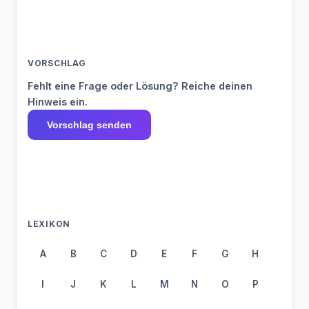
VORSCHLAG
Fehlt eine Frage oder Lösung? Reiche deinen
Hinweis ein.
Vorschlag senden
LEXIKON
A
B
C
D
E
F
G
H
I
J
K
L
M
N
O
P