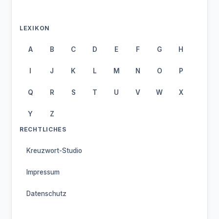
LEXIKON
A
B
C
D
E
F
G
H
I
J
K
L
M
N
O
P
Q
R
S
T
U
V
W
X
Y
Z
RECHTLICHES
Kreuzwort-Studio
Impressum
Datenschutz