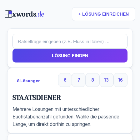
xwords
.de
+ LÖSUNG EINREICHEN
LÖSUNG FINDEN
6
7
8
13
16
8 Lösungen
6 Buchstaben
7 Buchstaben
8 Buchstaben
13 Buchstaben
16 Buchs
STAATSDIENER
Mehrere Lösungen mit unterschiedlicher
Buchstabenanzahl gefunden. Wähle die passende
Länge, um direkt dorthin zu springen.