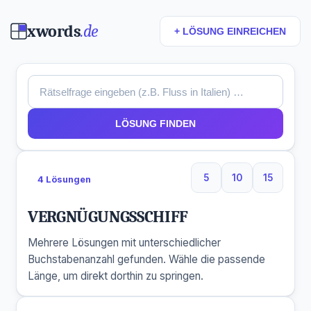
xwords
.de
+ LÖSUNG EINREICHEN
LÖSUNG FINDEN
5
10
15
4 Lösungen
5 Buchstaben
10 Buchstaben
15 Buchs
VERGNÜGUNGSSCHIFF
Mehrere Lösungen mit unterschiedlicher
Buchstabenanzahl gefunden. Wähle die passende
Länge, um direkt dorthin zu springen.