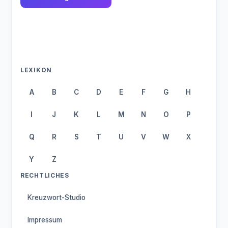
LEXIKON
A
B
C
D
E
F
G
H
I
J
K
L
M
N
O
P
Q
R
S
T
U
V
W
X
Y
Z
RECHTLICHES
Kreuzwort-Studio
Impressum