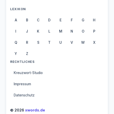
LEXIKON
A
B
C
D
E
F
G
H
I
J
K
L
M
N
O
P
Q
R
S
T
U
V
W
X
Y
Z
RECHTLICHES
Kreuzwort-Studio
Impressum
Datenschutz
© 2026
xwords.de