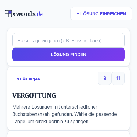
xwords
.de
+ LÖSUNG EINREICHEN
LÖSUNG FINDEN
9
11
4 Lösungen
9 Buchstaben
11 Buchs
VERGOTTUNG
Mehrere Lösungen mit unterschiedlicher
Buchstabenanzahl gefunden. Wähle die passende
Länge, um direkt dorthin zu springen.