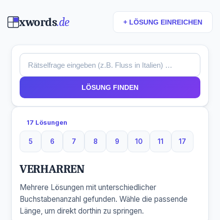
xwords
.de
+ LÖSUNG EINREICHEN
LÖSUNG FINDEN
17 Lösungen
5
6
7
8
9
10
11
17
5 Buchstaben
6 Buchstaben
7 Buchstaben
8 Buchstaben
9 Buchstaben
10 Buchstaben
11 Buchstaben
17 Buchst
VERHARREN
Mehrere Lösungen mit unterschiedlicher
Buchstabenanzahl gefunden. Wähle die passende
Länge, um direkt dorthin zu springen.