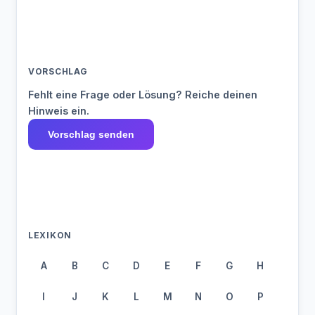
VORSCHLAG
Fehlt eine Frage oder Lösung? Reiche deinen
Hinweis ein.
Vorschlag senden
LEXIKON
A
B
C
D
E
F
G
H
I
J
K
L
M
N
O
P