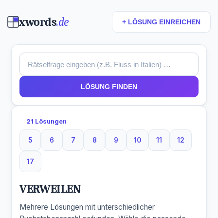
xwords
.de
+ LÖSUNG EINREICHEN
LÖSUNG FINDEN
21 Lösungen
5
6
7
8
9
10
11
12
5 Buchstaben
6 Buchstaben
7 Buchstaben
8 Buchstaben
9 Buchstaben
10 Buchstaben
11 Buchstaben
12 Buchst
17
17 Buchstaben
VERWEILEN
Mehrere Lösungen mit unterschiedlicher