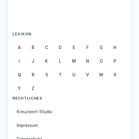
LEXIKON
A
B
C
D
E
F
G
H
I
J
K
L
M
N
O
P
Q
R
S
T
U
V
W
X
Y
Z
RECHTLICHES
Kreuzwort-Studio
Impressum
Datenschutz