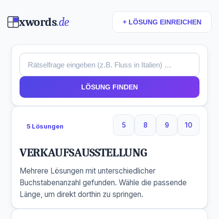
xwords
.de
+ LÖSUNG EINREICHEN
LÖSUNG FINDEN
5
8
9
10
5 Lösungen
5 Buchstaben
8 Buchstaben
9 Buchstaben
10 Buchs
VERKAUFSAUSSTELLUNG
Mehrere Lösungen mit unterschiedlicher
Buchstabenanzahl gefunden. Wähle die passende
Länge, um direkt dorthin zu springen.