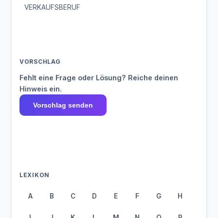
VERKAUFSBERUF
VORSCHLAG
Fehlt eine Frage oder Lösung? Reiche deinen
Hinweis ein.
Vorschlag senden
LEXIKON
A
B
C
D
E
F
G
H
I
J
K
L
M
N
O
P