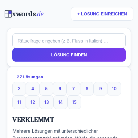
xwords
.de
+ LÖSUNG EINREICHEN
LÖSUNG FINDEN
27 Lösungen
3
4
5
6
7
8
9
10
3 Buchstaben
4 Buchstaben
5 Buchstaben
6 Buchstaben
7 Buchstaben
8 Buchstaben
9 Buchstaben
10 Buchsta
11
12
13
14
15
11 Buchstaben
12 Buchstaben
13 Buchstaben
14 Buchstaben
15 Buchstaben
VERKLEMMT
Mehrere Lösungen mit unterschiedlicher