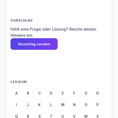
VORSCHLAG
Fehlt eine Frage oder Lösung? Reiche deinen
Hinweis ein.
Vorschlag senden
LEXIKON
A
B
C
D
E
F
G
H
I
J
K
L
M
N
O
P
Q
R
S
T
U
V
W
X