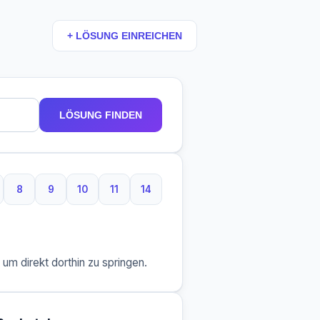
+ LÖSUNG EINREICHEN
LÖSUNG FINDEN
8
9
10
11
14
taben
Buchstaben
8 Buchstaben
9 Buchstaben
10 Buchstaben
11 Buchstaben
14 Buchstaben
m direkt dorthin zu springen.