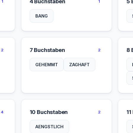
4 Buchstaben
5 
1
1
BANG
7 Buchstaben
8 
2
2
GEHEMMT
ZAGHAFT
10 Buchstaben
11
4
2
AENGSTLICH