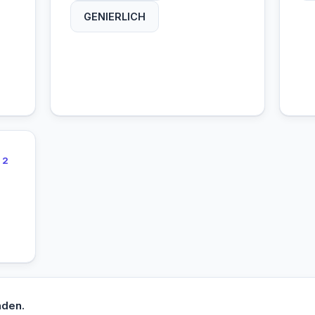
GENIERLICH
2
nden.