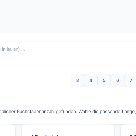
3
4
5
6
7
3 Buchstaben
4 Buchstaben
5 Buchstaben
6 Buchs
7 
dlicher Buchstabenanzahl gefunden. Wähle die passende Länge, u