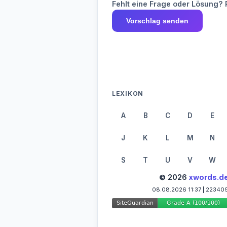
Fehlt eine Frage oder Lösung? 
Vorschlag senden
LEXIKON
A
B
C
D
E
J
K
L
M
N
S
T
U
V
W
© 2026
xwords.d
08.08.2026 11:37 | 22340