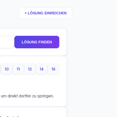
+ LÖSUNG EINREICHEN
LÖSUNG FINDEN
10
11
12
14
16
aben
Buchstaben
10 Buchstaben
11 Buchstaben
12 Buchstaben
14 Buchstaben
16 Buchstaben
m direkt dorthin zu springen.