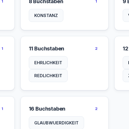
8 Buchstaben
9 
1
1
KONSTANZ
11 Buchstaben
12
1
2
EHRLICHKEIT
REDLICHKEIT
16 Buchstaben
1
2
GLAUBWUERDIGKEIT