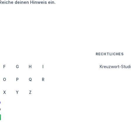
Reiche deinen Hinweis ein.
RECHTLICHES
F
G
H
I
Kreuzwort-Studi
O
P
Q
R
X
Y
Z
e
9