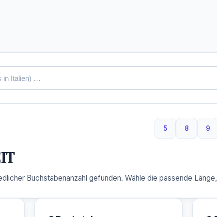
5
8
9
5 Buchstaben
8 Buchst
9 
IT
dlicher Buchstabenanzahl gefunden. Wähle die passende Länge, u