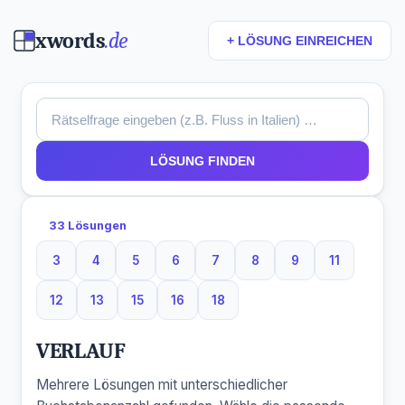
xwords
.de
+ LÖSUNG EINREICHEN
LÖSUNG FINDEN
33 Lösungen
3
4
5
6
7
8
9
11
3 Buchstaben
4 Buchstaben
5 Buchstaben
6 Buchstaben
7 Buchstaben
8 Buchstaben
9 Buchstaben
11 Buchsta
12
13
15
16
18
12 Buchstaben
13 Buchstaben
15 Buchstaben
16 Buchstaben
18 Buchstaben
VERLAUF
Mehrere Lösungen mit unterschiedlicher