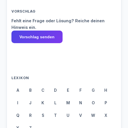
VORSCHLAG
Fehlt eine Frage oder Lösung? Reiche deinen
Hinweis ein.
Vorschlag senden
LEXIKON
A
B
C
D
E
F
G
H
I
J
K
L
M
N
O
P
Q
R
S
T
U
V
W
X
Y
Z