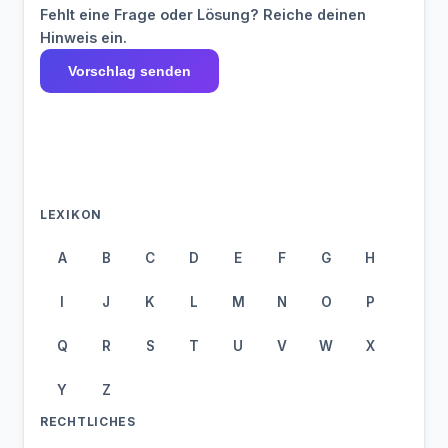
Fehlt eine Frage oder Lösung? Reiche deinen
Hinweis ein.
Vorschlag senden
LEXIKON
A
B
C
D
E
F
G
H
I
J
K
L
M
N
O
P
Q
R
S
T
U
V
W
X
Y
Z
RECHTLICHES