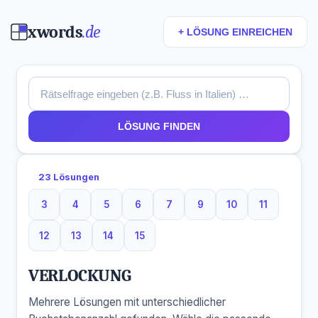
xwords
.de
+ LÖSUNG EINREICHEN
LÖSUNG FINDEN
23 Lösungen
3
4
5
6
7
9
10
11
3 Buchstaben
4 Buchstaben
5 Buchstaben
6 Buchstaben
7 Buchstaben
9 Buchstaben
10 Buchstaben
11 Buchsta
12
13
14
15
12 Buchstaben
13 Buchstaben
14 Buchstaben
15 Buchstaben
VERLOCKUNG
Mehrere Lösungen mit unterschiedlicher