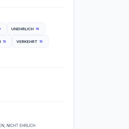
UNEHRLICH
9
18
N
VERKEHRT
15
15
N, NICHT EHRLICH