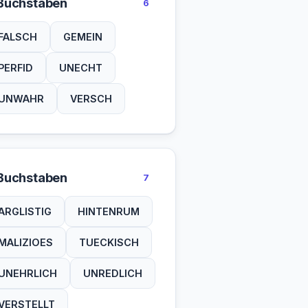
Buchstaben
6
FALSCH
GEMEIN
PERFID
UNECHT
UNWAHR
VERSCH
Buchstaben
7
ARGLISTIG
HINTENRUM
MALIZIOES
TUECKISCH
UNEHRLICH
UNREDLICH
VERSTELLT