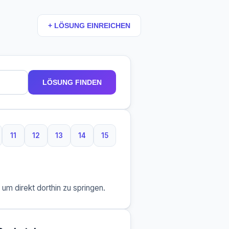
+ LÖSUNG EINREICHEN
LÖSUNG FINDEN
11
12
13
14
15
aben
 Buchstaben
11 Buchstaben
12 Buchstaben
13 Buchstaben
14 Buchstaben
15 Buchstaben
m direkt dorthin zu springen.