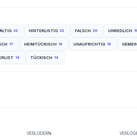
ÄLTIG
HINTERLISTIG
FALSCH
UNREDLICH
22
22
20
1
SCH
HEIMTÜCKISCH
UNAUFRICHTIG
GEMEI
17
16
16
ERLIST
TÜCKISCH
14
14
VERLODERN
VERLOGE