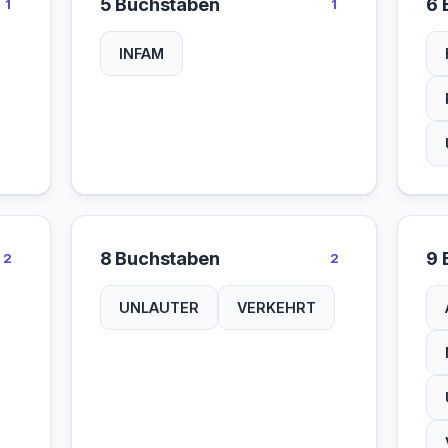
5 Buchstaben
6 
1
1
INFAM
8 Buchstaben
9 
2
2
UNLAUTER
VERKEHRT