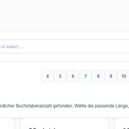
4
5
6
7
8
9
10
4 Buchstaben
5 Buchstaben
6 Buchstaben
7 Buchstaben
8 Buchstaben
9 Buchst
10
dlicher Buchstabenanzahl gefunden. Wähle die passende Länge, u