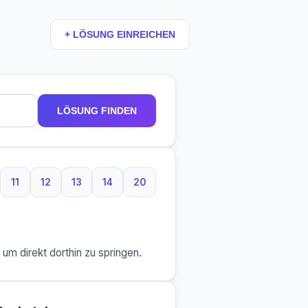
+ LÖSUNG EINREICHEN
LÖSUNG FINDEN
11
12
13
14
20
aben
Buchstaben
11 Buchstaben
12 Buchstaben
13 Buchstaben
14 Buchstaben
20 Buchstaben
m direkt dorthin zu springen.