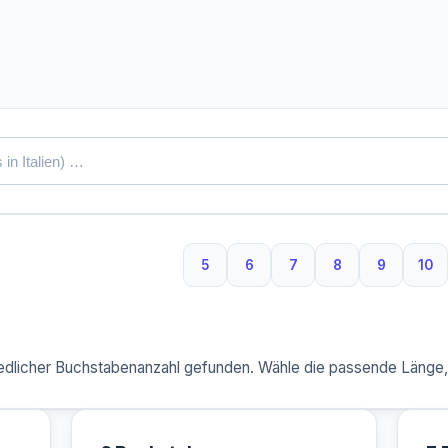
5
6
7
8
9
10
5 Buchstaben
6 Buchstaben
7 Buchstaben
8 Buchstaben
9 Buchst
10 
dlicher Buchstabenanzahl gefunden. Wähle die passende Länge, u