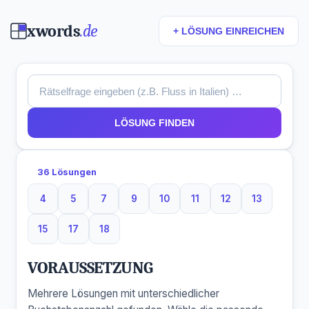
xwords
.de
+ LÖSUNG EINREICHEN
LÖSUNG FINDEN
36 Lösungen
4
5
7
9
10
11
12
13
4 Buchstaben
5 Buchstaben
7 Buchstaben
9 Buchstaben
10 Buchstaben
11 Buchstaben
12 Buchstaben
13 Buchst
15
17
18
15 Buchstaben
17 Buchstaben
18 Buchstaben
VORAUSSETZUNG
Mehrere Lösungen mit unterschiedlicher