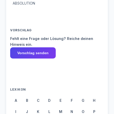
ABSOLUTION
VORSCHLAG
Fehlt eine Frage oder Lösung? Reiche deinen
Hinweis ein.
Vorschlag senden
LEXIKON
A
B
C
D
E
F
G
H
I
J
K
L
M
N
O
P