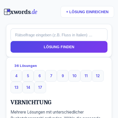
xwords
.de
+ LÖSUNG EINREICHEN
LÖSUNG FINDEN
36 Lösungen
4
5
6
7
9
10
11
12
4 Buchstaben
5 Buchstaben
6 Buchstaben
7 Buchstaben
9 Buchstaben
10 Buchstaben
11 Buchstaben
12 Buchst
13
14
17
13 Buchstaben
14 Buchstaben
17 Buchstaben
VERNICHTUNG
Mehrere Lösungen mit unterschiedlicher