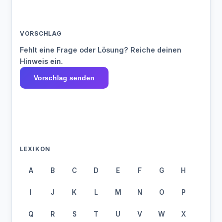
VORSCHLAG
Fehlt eine Frage oder Lösung? Reiche deinen
Hinweis ein.
Vorschlag senden
LEXIKON
A
B
C
D
E
F
G
H
I
J
K
L
M
N
O
P
Q
R
S
T
U
V
W
X