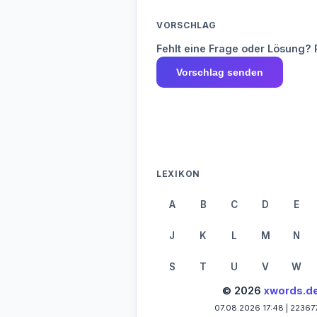
VORSCHLAG
Fehlt eine Frage oder Lösung? 
Vorschlag senden
LEXIKON
A
B
C
D
E
J
K
L
M
N
S
T
U
V
W
© 2026
xwords.d
07.08.2026 17:48 | 22367