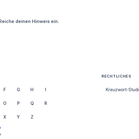
Reiche deinen Hinweis ein.
RECHTLICHES
F
G
H
I
Kreuzwort-Studi
O
P
Q
R
X
Y
Z
e
7