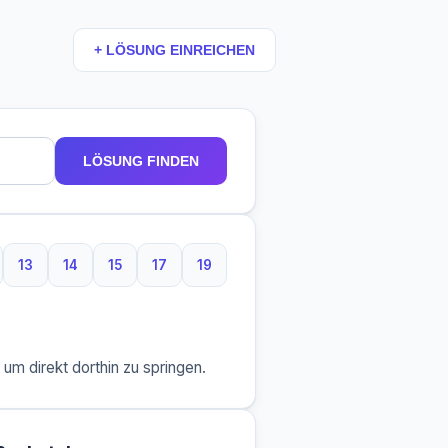
+ LÖSUNG EINREICHEN
LÖSUNG FINDEN
13
14
15
17
19
taben
 Buchstaben
13 Buchstaben
14 Buchstaben
15 Buchstaben
17 Buchstaben
19 Buchstaben
m direkt dorthin zu springen.