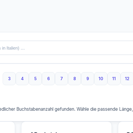
3
4
5
6
7
8
9
10
11
12
3 Buchstaben
4 Buchstaben
5 Buchstaben
6 Buchstaben
7 Buchstaben
8 Buchstaben
9 Buchstaben
10 Buchstaben
11 Buchs
12
dlicher Buchstabenanzahl gefunden. Wähle die passende Länge, u