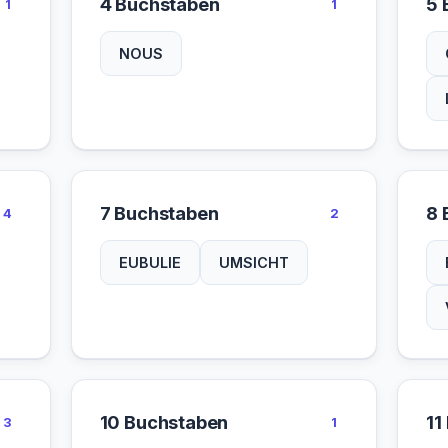
4 Buchstaben
5 
1
1
NOUS
7 Buchstaben
8 
4
2
EUBULIE
UMSICHT
10 Buchstaben
11
3
1