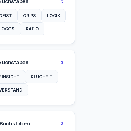
Buchstaben
5
GEIST
GRIPS
LOGIK
LOGOS
RATIO
Buchstaben
3
EINSICHT
KLUGHEIT
VERSTAND
 Buchstaben
2