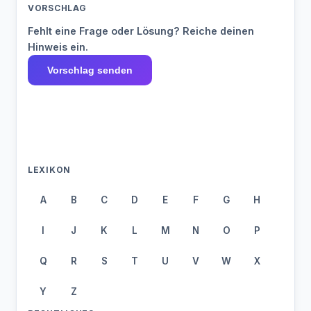
VORSCHLAG
Fehlt eine Frage oder Lösung? Reiche deinen
Hinweis ein.
Vorschlag senden
LEXIKON
A
B
C
D
E
F
G
H
I
J
K
L
M
N
O
P
Q
R
S
T
U
V
W
X
Y
Z