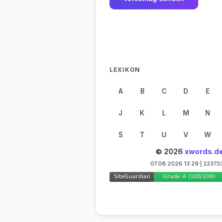
LEXIKON
A
B
C
D
E
J
K
L
M
N
S
T
U
V
W
© 2026
xwords.d
07.08.2026 13:29 | 22373