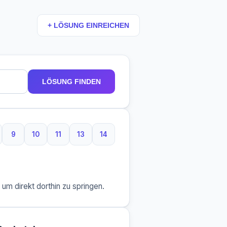
+ LÖSUNG EINREICHEN
LÖSUNG FINDEN
9
10
11
13
14
taben
Buchstaben
9 Buchstaben
10 Buchstaben
11 Buchstaben
13 Buchstaben
14 Buchstaben
m direkt dorthin zu springen.