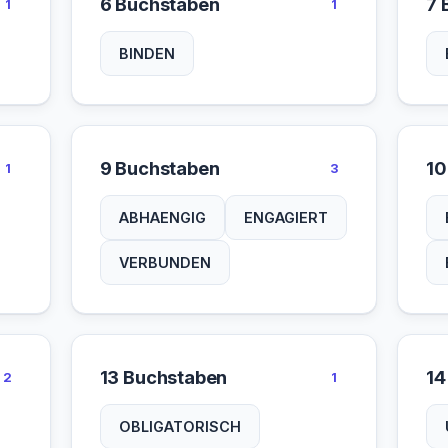
6 Buchstaben
7 
1
1
BINDEN
9 Buchstaben
10
1
3
ABHAENGIG
ENGAGIERT
VERBUNDEN
13 Buchstaben
14
2
1
OBLIGATORISCH