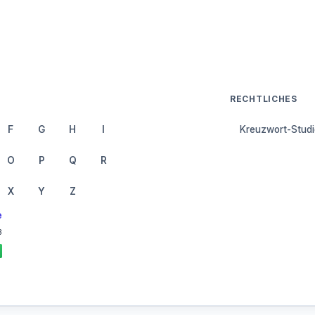
RECHTLICHES
F
G
H
I
Kreuzwort-Studi
O
P
Q
R
X
Y
Z
e
3