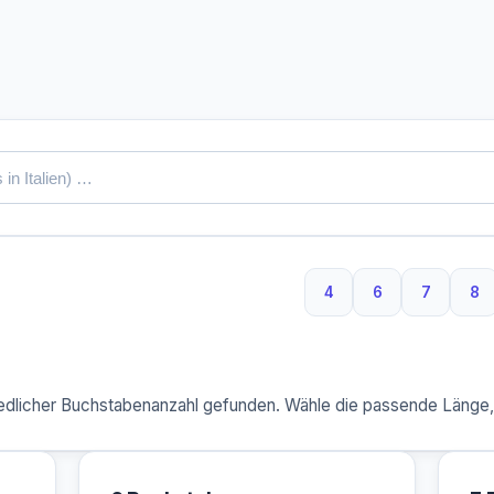
4
6
7
8
4 Buchstaben
6 Buchstaben
7 Buchs
8 
dlicher Buchstabenanzahl gefunden. Wähle die passende Länge, u