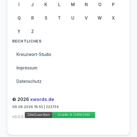
I
J
K
L
M
N
O
P
Q
R
S
T
U
V
W
X
Y
Z
RECHTLICHES
Kreuzwort-Studio
Impressum
Datenschutz
© 2026
xwords.de
06.08.2026 18:55 | 223734
v0.0.0