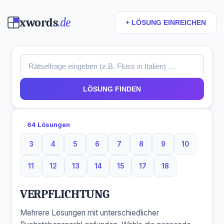
xwords
.de
+ LÖSUNG EINREICHEN
LÖSUNG FINDEN
64 Lösungen
3
4
5
6
7
8
9
10
3 Buchstaben
4 Buchstaben
5 Buchstaben
6 Buchstaben
7 Buchstaben
8 Buchstaben
9 Buchstaben
10 Buchsta
11
12
13
14
15
17
18
11 Buchstaben
12 Buchstaben
13 Buchstaben
14 Buchstaben
15 Buchstaben
17 Buchstaben
18 Buchstaben
VERPFLICHTUNG
Mehrere Lösungen mit unterschiedlicher