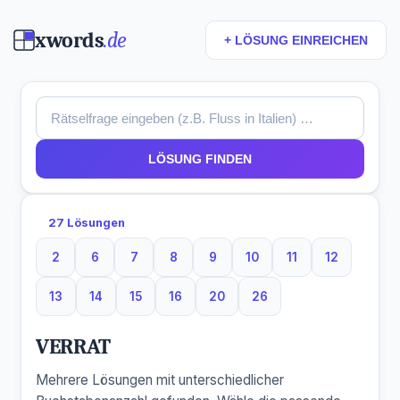
xwords
.de
+ LÖSUNG EINREICHEN
LÖSUNG FINDEN
27 Lösungen
2
6
7
8
9
10
11
12
2 Buchstaben
6 Buchstaben
7 Buchstaben
8 Buchstaben
9 Buchstaben
10 Buchstaben
11 Buchstaben
12 Buchst
13
14
15
16
20
26
13 Buchstaben
14 Buchstaben
15 Buchstaben
16 Buchstaben
20 Buchstaben
26 Buchstaben
VERRAT
Mehrere Lösungen mit unterschiedlicher