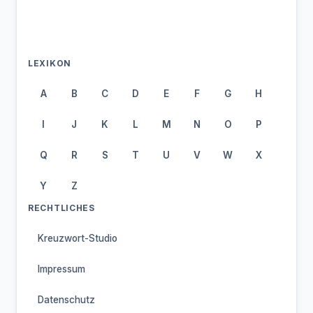
LEXIKON
A
B
C
D
E
F
G
H
I
J
K
L
M
N
O
P
Q
R
S
T
U
V
W
X
Y
Z
RECHTLICHES
Kreuzwort-Studio
Impressum
Datenschutz