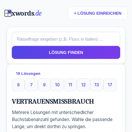
xwords
.de
+ LÖSUNG EINREICHEN
LÖSUNG FINDEN
19 Lösungen
6
7
9
10
11
12
13
17
6 Buchstaben
7 Buchstaben
9 Buchstaben
10 Buchstaben
11 Buchstaben
12 Buchstaben
13 Buchstaben
17 Buchst
VERTRAUENSMISSBRAUCH
Mehrere Lösungen mit unterschiedlicher
Buchstabenanzahl gefunden. Wähle die passende
Länge, um direkt dorthin zu springen.