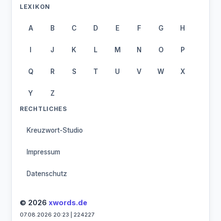
LEXIKON
A
B
C
D
E
F
G
H
I
J
K
L
M
N
O
P
Q
R
S
T
U
V
W
X
Y
Z
RECHTLICHES
Kreuzwort-Studio
Impressum
Datenschutz
© 2026
xwords.de
07.08.2026 20:23 | 224227