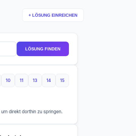
+ LÖSUNG EINREICHEN
LÖSUNG FINDEN
10
11
13
14
15
taben
Buchstaben
10 Buchstaben
11 Buchstaben
13 Buchstaben
14 Buchstaben
15 Buchstaben
m direkt dorthin zu springen.