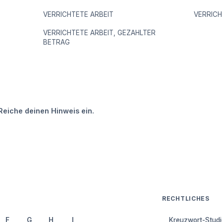
VERRICHTETE ARBEIT
VERRIC
VERRICHTETE ARBEIT, GEZAHLTER
BETRAG
Reiche deinen Hinweis ein.
RECHTLICHES
F
G
H
I
Kreuzwort-Studi