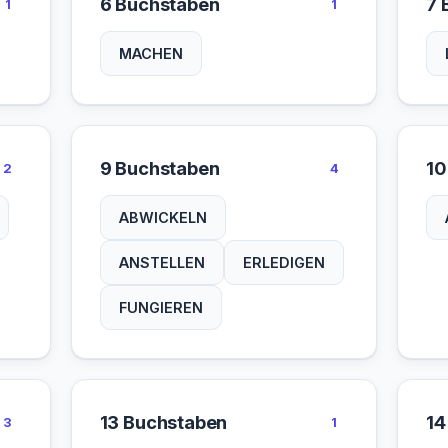
6 Buchstaben
7 
1
1
MACHEN
9 Buchstaben
10
2
4
ABWICKELN
ANSTELLEN
ERLEDIGEN
FUNGIEREN
13 Buchstaben
14
3
1