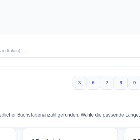
3
6
7
8
9
3 Buchstaben
6 Buchstaben
7 Buchstaben
8 Buchs
9 
dlicher Buchstabenanzahl gefunden. Wähle die passende Länge, u